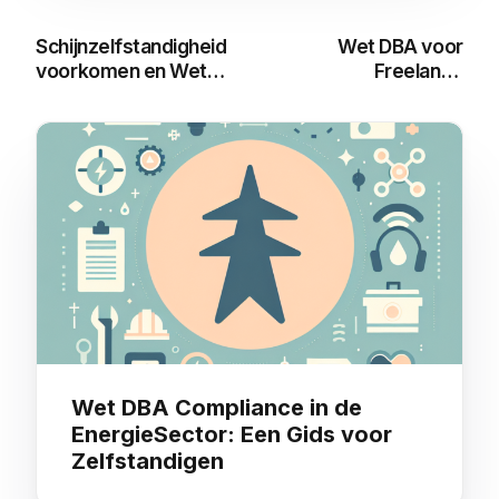
Schijnzelfstandigheid
Wet DBA voor
voorkomen en Wet
Freelance
DBA ontwijken
Marketingprofessionals:
Een Uitgebreide Gids
You may also like
Wet DBA Compliance in de
EnergieSector: Een Gids voor
Zelfstandigen