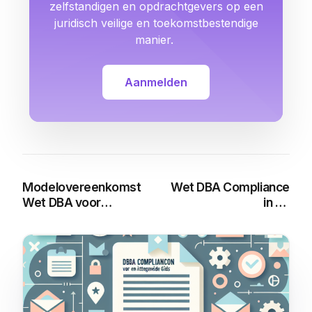
zelfstandigen en opdrachtgevers op een
juridisch veilige en toekomstbestendige
manier.
Aanmelden
Modelovereenkomst
Wet DBA Compliance
Wet DBA voor
in de
Coaches: Alles wat je
Vastgoedsector: Een
moet weten
Uitgebreide Gids
You may also like