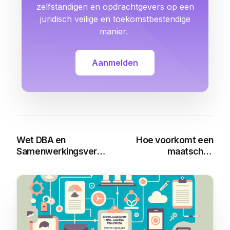
zelfstandigen en opdrachtgevers op een
juridisch veilige en toekomstbestendige
manier.
Aanmelden
Wet DBA en
Hoe voorkomt een
Samenwerkingsverbanden
maatschap
zoals Maatschappen
schijnzelfstandigheid?
You may also like