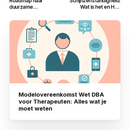
Roadmap naar
Schijnzelfstandigheid:
duurzame
Wat is het en Hoe
arbeidsrelaties met
Voorkom Je Het?
de Wet DBA
You may also like
Modelovereenkomst Wet DBA
voor Therapeuten: Alles wat je
moet weten