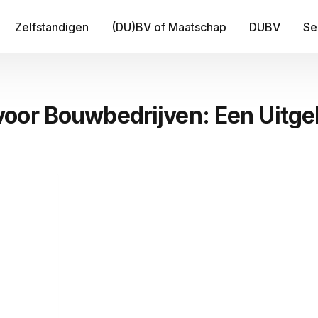
Zelfstandigen
(DU)BV of Maatschap
DUBV
Se
IT
oor Bouwbedrijven: Een Uitge
Be
B
Fi
Tr
Me