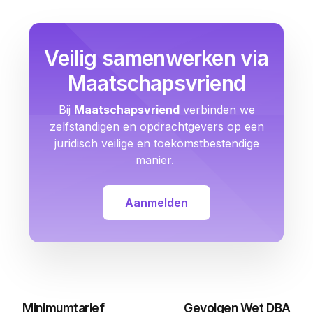
Veilig samenwerken via
Maatschapsvriend
Bij
Maatschapsvriend
verbinden we
zelfstandigen en opdrachtgevers op een
juridisch veilige en toekomstbestendige
manier.
Aanmelden
Minimumtarief
Gevolgen Wet DBA