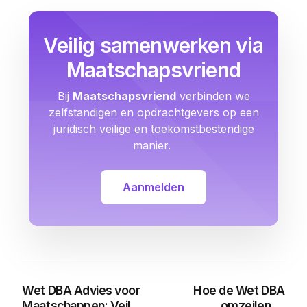
Veilig samenwerken via
Maatschapsvriend
Bij
Maatschapsvriend
verbinden we
zelfstandigen en opdrachtgevers op een
juridisch veilige en toekomstbestendige
manier.
Aanmelden
Wet DBA Advies voor
Hoe de Wet DBA
Maatschappen: Veilig
omzeilen te