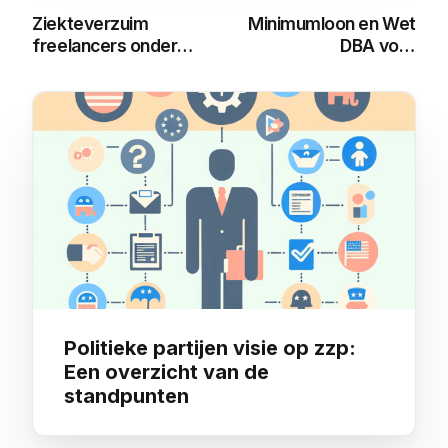
Ziekteverzuim
Minimumloon en Wet
freelancers onder
DBA voor
Wet DBA: Wat moet
Freelancers: Alles
je weten?
wat je moet weten
You may also like
Politieke partijen visie op zzp:
Een overzicht van de
standpunten