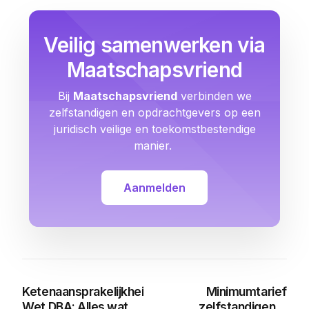
Veilig samenwerken via
Maatschapsvriend
Bij
Maatschapsvriend
verbinden we
zelfstandigen en opdrachtgevers op een
juridisch veilige en toekomstbestendige
manier.
Aanmelden
Ketenaansprakelijkheid
Minimumtarief
Wet DBA: Alles wat je
zelfstandigen in