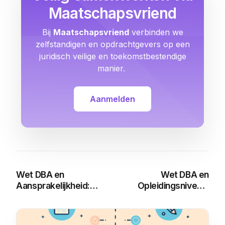
Maatschapsvriend
Bij
Maatschapsvriend
verbinden we
zelfstandigen en opdrachtgevers op een
juridisch veilige en toekomstbestendige
manier.
Aanmelden
Wet DBA en
Wet DBA en
Aansprakelijkheid:
Opleidingsniveau:
Alles wat u moet
Alles wat je moet
weten
weten