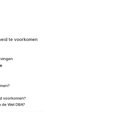
heid te voorkomen
jvingen
ge
komen?
eid voorkomen?
n de Wet DBA?