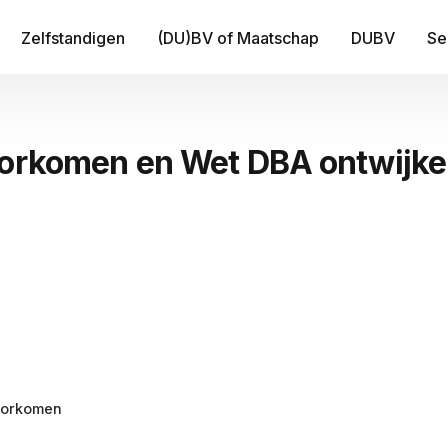
Zelfstandigen
(DU)BV of Maatschap
DUBV
Se
IT
oorkomen en Wet DBA ontwijk
Be
B
Fi
Tr
Me
voorkomen