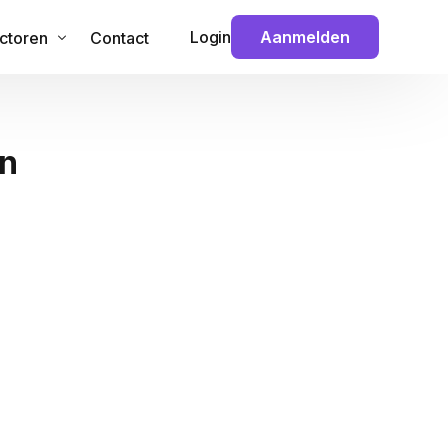
Login
Aanmelden
ctoren
Contact
 & Technologie
en
veiliging
ouw
nance
ansport
dia