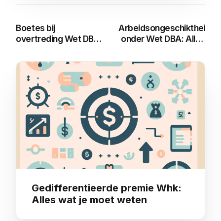
Boetes bij
Arbeidsongeschiktheidsv
overtreding Wet DBA:
onder Wet DBA: Alles
Wat zijn de Risico’s?
wat je moet weten
You may also like
Gedifferentieerde premie Whk:
Alles wat je moet weten