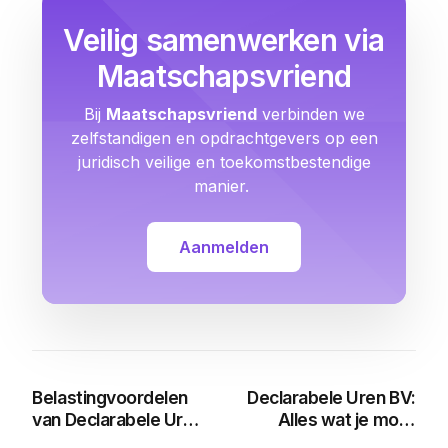
Veilig samenwerken via
Maatschapsvriend
Bij
Maatschapsvriend
verbinden we
zelfstandigen en opdrachtgevers op een
juridisch veilige en toekomstbestendige
manier.
Aanmelden
Belastingvoordelen
Declarabele Uren BV:
van Declarabele Uren:
Alles wat je moet
Alles over het Uren
weten