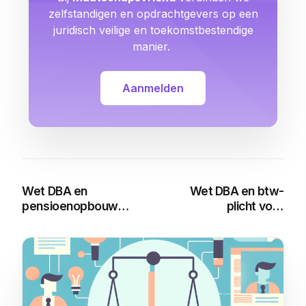
zelfstandigen en opdrachtgevers op een
juridisch veilige en toekomstbestendige
manier.
Aanmelden
Wet DBA en
Wet DBA en btw-
pensioenopbouw
plicht voor
voor zzp’ers
freelancers
You may also like