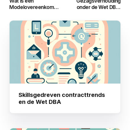
Wat is een
Gezagsverhouding
Modelovereenkomst
onder de Wet DBA:
DBA? Uitleg en
Alles wat je moet
Regels
weten
You may also like
Skillsgedreven contracttrends
en de Wet DBA