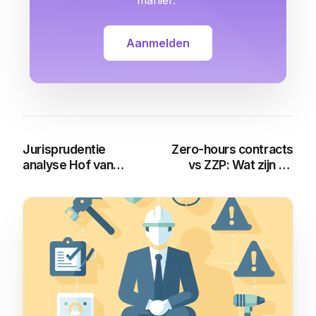
manier.
Aanmelden
Jurisprudentie
Zero-hours contracts
analyse Hof van
vs ZZP: Wat zijn de
Justitie EU: Een Diepe
verschilen en
Duik
voordelen?
You may also like