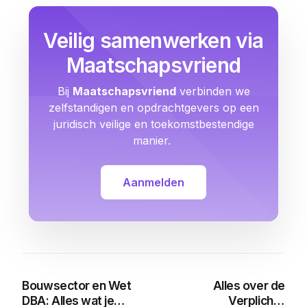
Veilig samenwerken via
Maatschapsvriend
Bij
Maatschapsvriend
verbinden we
zelfstandigen en opdrachtgevers op een
juridisch veilige en toekomstbestendige
manier.
Aanmelden
Bouwsector en Wet
Alles over de
DBA: Alles wat je
Verplichte