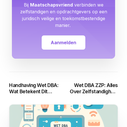
Bij
Maatschapsvriend
verbinden we
zelfstandigen en opdrachtgevers op een
juridisch veilige en toekomstbestendige
manier.
Aanmelden
Handhaving Wet DBA:
Wet DBA ZZP: Alles
Wat Betekent Dit
Over Zelfstandigheid
voor Jou als ZZP’er?
in 2025
You may also like