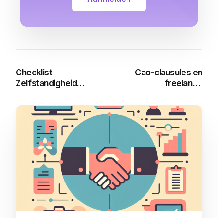
Checklist
Cao-clausules en
Zelfstandigheid
freelance
Criteria: Voorkom
opdrachten: Een gids
Schijnzelfstandigheid
voor de Wet DBA
met de Wet DBA
You may also like