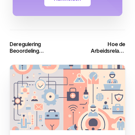
Deregulering
Hoe de
Beoordeling
Arbeidsrelatie
Arbeidsrelaties: Alles
Beoordelen: Een
wat je moet weten
Compleet Gids
You may also like