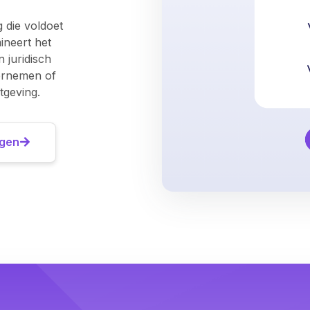
 die voldoet
ineert het
n juridisch
dernemen of
geving.
igen