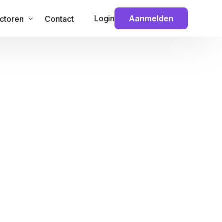
Login
Aanmelden
ctoren
Contact
 & Technologie
veiliging
ouw
nance
ansport
dia