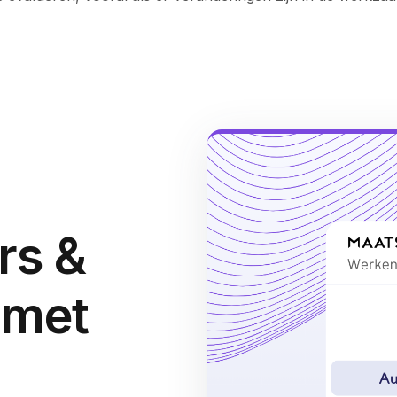
rs &
 met