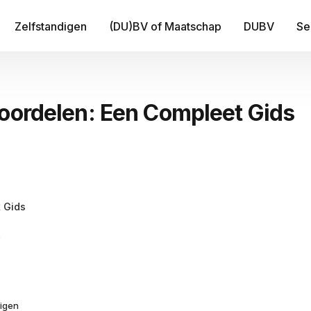
Zelfstandigen
(DU)BV of Maatschap
DUBV
Se
IT
eoordelen: Een Compleet Gids
Be
B
Fi
Tr
 Gids
Me
e
digen