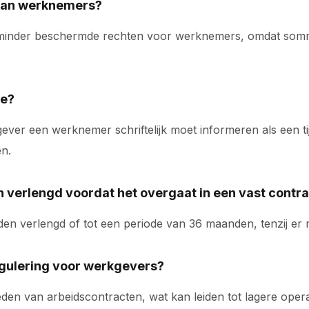
 van werknemers?
 en minder beschermde rechten voor werknemers, omdat som
ze?
ver een werknemer schriftelijk moet informeren als een tijd
en.
n verlengd voordat het overgaat in een vast contr
orden verlengd of tot een periode van 36 maanden, tenzij e
egulering voor werkgevers?
nbieden van arbeidscontracten, wat kan leiden tot lagere op