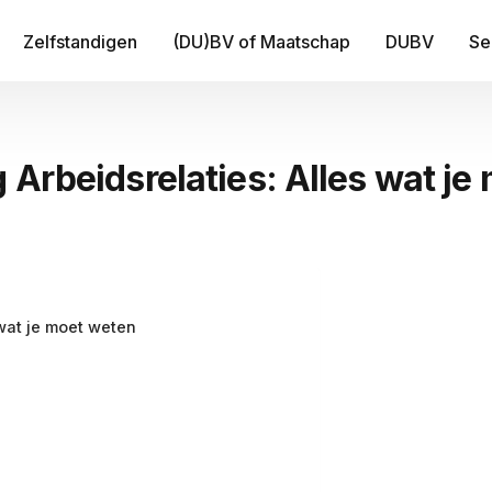
Zelfstandigen
(DU)BV of Maatschap
DUBV
Se
IT
 Arbeidsrelaties: Alles wat je
Be
B
Fi
Tr
 wat je moet weten
Me