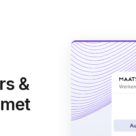
rs &
 met