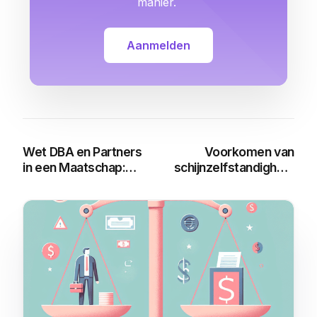
manier.
Aanmelden
Wet DBA en Partners
Voorkomen van
in een Maatschap:
schijnzelfstandigheid
Alles wat je moet
in een maatschap
weten
You may also like