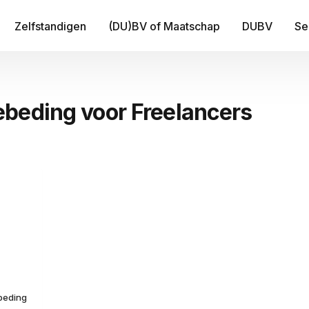
Zelfstandigen
(DU)BV of Maatschap
DUBV
Se
IT
beding voor Freelancers
Be
B
Fi
Tr
Me
beding