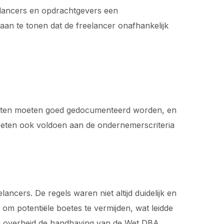
eelancers en opdrachtgevers een
an te tonen dat de freelancer onafhankelijk
achten moeten goed gedocumenteerd worden, en
oeten ook voldoen aan de ondernemerscriteria
ncers. De regels waren niet altijd duidelijk en
om potentiële boetes te vermijden, wat leidde
de overheid de handhaving van de Wet DBA