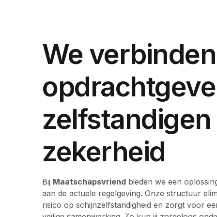
We verbinden
opdrachtgeve
zelfstandigen
zekerheid
Bij
Maatschapsvriend
bieden we een oplossing
aan de actuele regelgeving. Onze structuur elim
risico op schijnzelfstandigheid en zorgt voor ee
veilige samenwerking. Zo kun jij zorgeloos on