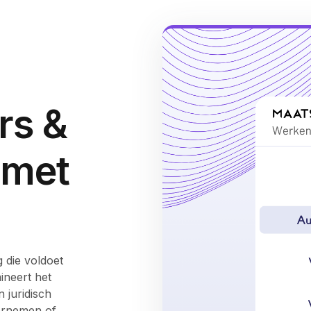
rs &
 met
 die voldoet
ineert het
n juridisch
dernemen of