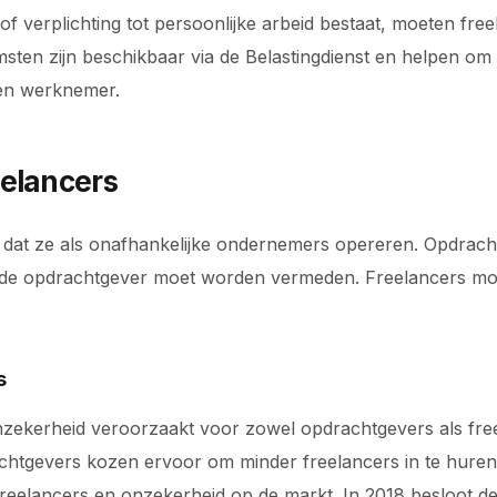
 of verplichting tot persoonlijke arbeid bestaat, moeten fr
en zijn beschikbaar via de Belastingdienst en helpen om a
een werknemer.
elancers
nen dat ze als onafhankelijke ondernemers opereren. Opdr
et de opdrachtgever moet worden vermeden. Freelancers m
s
zekerheid veroorzaakt voor zowel opdrachtgevers als freela
chtgevers kozen ervoor om minder freelancers in te huren 
freelancers en onzekerheid op de markt. In 2018 besloot 