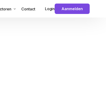
Login
Aanmelden
ctoren
Contact
 & Technologie
veiliging
ouw
nance
ansport
dia