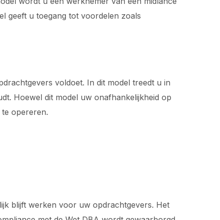
 model wordt u een werknemer van een midlance
l geeft u toegang tot voordelen zoals
rachtgevers voldoet. In dit model treedt u in
dt. Hoewel dit model uw onafhankelijkheid op
 te opereren.
lijk blijft werken voor uw opdrachtgevers. Het
ge compliance met de Wet DBA wordt gewaarborgd.