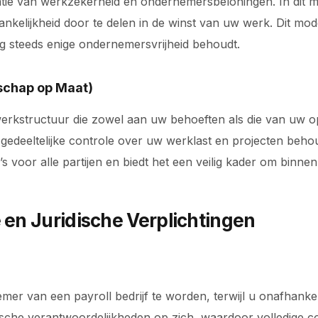
natie van werkzekerheid en ondernemersbeloningen. In dit
kelijkheid door te delen in de winst van uw werk. Dit mode
og steeds enige ondernemersvrijheid behoudt.
chap op Maat)
rkstructuur die zowel aan uw behoeften als die van uw opd
edeeltelijke controle over uw werklast en projecten behou
s voor alle partijen en biedt het een veilig kader om binnen
 en Juridische Verplichtingen
emer van een payroll bedrijf te worden, terwijl u onafhanke
uridische verantwoordelijkheden op zich, waardoor volledi