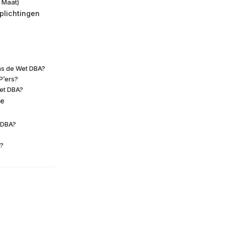
 Maat)
plichtingen
ns de Wet DBA?
P’ers?
Wet DBA?
ge
t DBA?
?