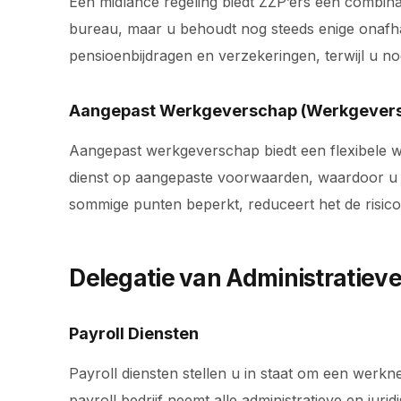
Een midlance regeling biedt ZZP’ers een combi
bureau, maar u behoudt nog steeds enige onafhan
pensioenbijdragen en verzekeringen, terwijl u n
Aangepast Werkgeverschap (Werkgevers
Aangepast werkgeverschap biedt een flexibele we
dienst op aangepaste voorwaarden, waardoor u g
sommige punten beperkt, reduceert het de risico’
Delegatie van Administratieve
Payroll Diensten
Payroll diensten stellen u in staat om een werkn
payroll bedrijf neemt alle administratieve en j