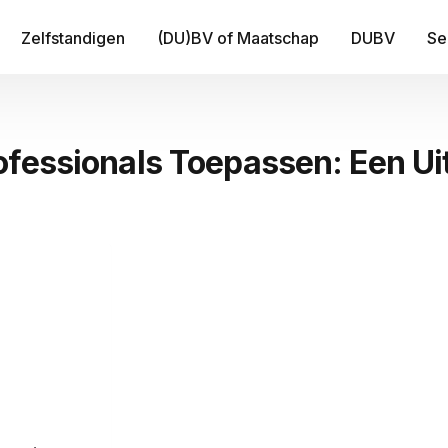
Zelfstandigen
(DU)BV of Maatschap
DUBV
Se
IT
ofessionals Toepassen: Een Ui
Be
B
Fi
Tr
Me