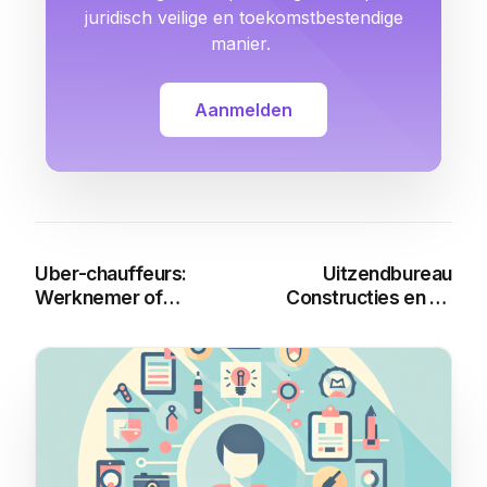
juridisch veilige en toekomstbestendige
manier.
Aanmelden
Uber-chauffeurs:
Uitzendbureau
Werknemer of
Constructies en de
Ondernemer?
Wet DBA: Alles wat je
Uitspraak Hoge Raad
moet weten
You may also like