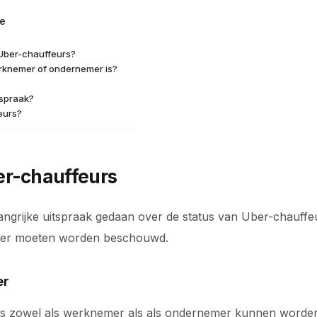
ge
 Uber-chauffeurs?
rknemer of ondernemer is?
tspraak?
eurs?
er-chauffeurs
ngrijke uitspraak gedaan over de status van Uber-chauffeur
mer moeten worden beschouwd.
er
s zowel als werknemer als als ondernemer kunnen worden g