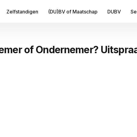
Zelfstandigen
(DU)BV of Maatschap
DUBV
Se
IT
emer of Ondernemer? Uitspra
Be
B
Fi
Tr
Me