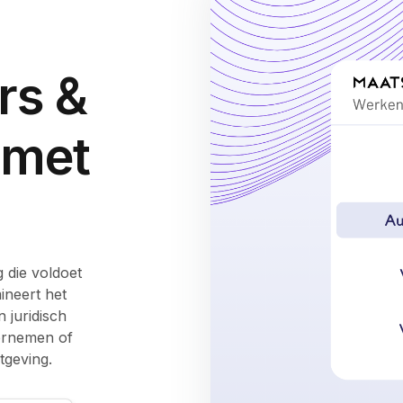
rs &
 met
 die voldoet
ineert het
n juridisch
dernemen of
geving.