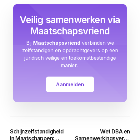
Veilig samenwerken via
Maatschapsvriend
Bij
Maatschapsvriend
verbinden we
zelfstandigen en opdrachtgevers op een
juridisch veilige en toekomstbestendige
manier.
Aanmelden
Schijnzelfstandigheid
Wet DBA en
in Maatschappen:
Samenwerkingsverbande