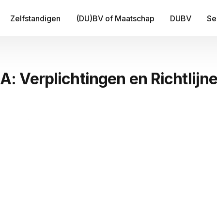
Zelfstandigen
(DU)BV of Maatschap
DUBV
Se
IT
 Verplichtingen en Richtlijn
Be
B
Fi
Tr
Me