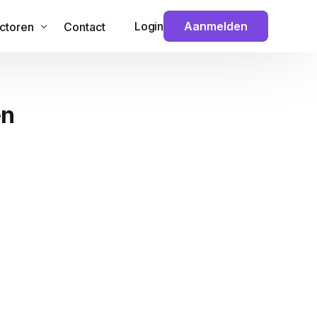
Login
Aanmelden
ctoren
Contact
 & Technologie
en
veiliging
ouw
nance
ansport
dia