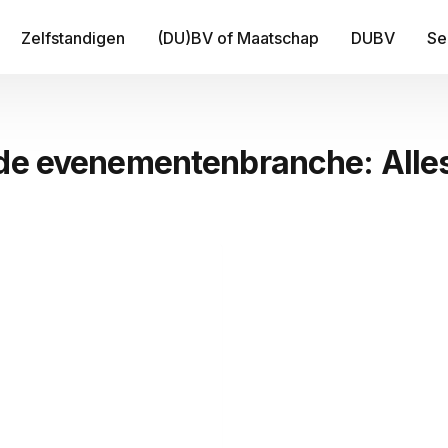
Zelfstandigen
(DU)BV of Maatschap
DUBV
Se
IT
 de evenementenbranche: Alle
Be
B
Fi
Tr
Me