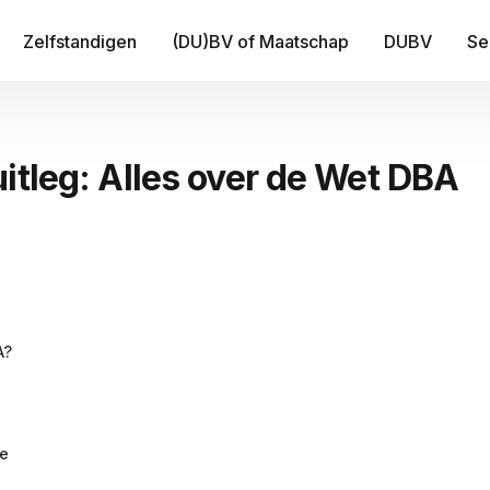
Zelfstandigen
(DU)BV of Maatschap
DUBV
Se
IT
itleg: Alles over de Wet DBA
Be
B
Fi
Tr
Me
A?
ge