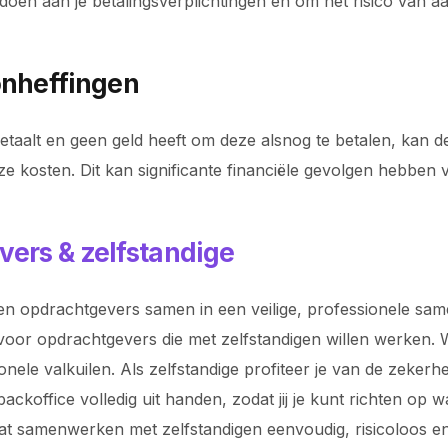
ldoen aan je betalingsverplichtingen en om het risico van a
onheffingen
etaalt en geen geld heeft om deze alsnog te betalen, kan 
ze kosten. Dit kan significante financiële gevolgen hebben vo
vers & zelfstandige
n opdrachtgevers samen in een veilige, professionele samen
voor opdrachtgevers die met zelfstandigen willen werken. Wi
ionele valkuilen. Als zelfstandige profiteer je van de zeke
koffice volledig uit handen, zodat jij je kunt richten op 
odat samenwerken met zelfstandigen eenvoudig, risicoloos