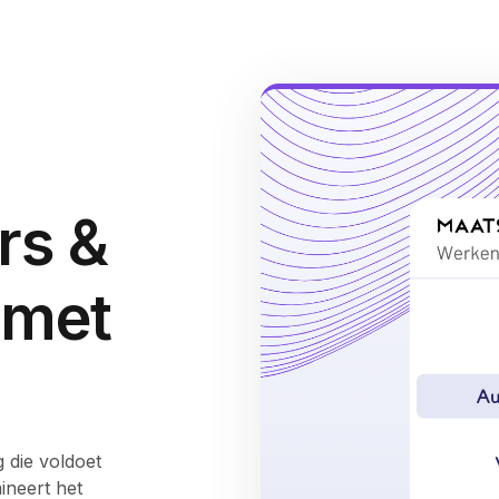
rs &
 met
 die voldoet
ineert het