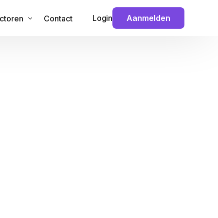
Login
Aanmelden
ctoren
Contact
 & Technologie
veiliging
ouw
nance
ansport
dia