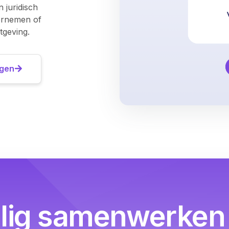
n juridisch
dernemen of
geving.
igen
ilig samenwerken 