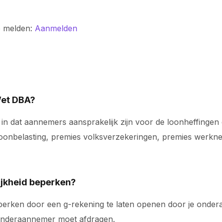
e melden:
Aanmelden
Wet DBA?
in dat aannemers aansprakelijk zijn voor de loonheffinge
loonbelasting, premies volksverzekeringen, premies werk
ijkheid beperken?
beperken door een g-rekening te laten openen door je ond
 onderaannemer moet afdragen.