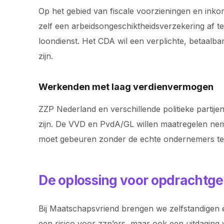
Op het gebied van fiscale voorzieningen en inko
zelf een arbeidsongeschiktheidsverzekering af 
loondienst. Het CDA wil een verplichte, betaalba
zijn.
Werkenden met laag verdienvermogen
ZZP Nederland en verschillende politieke partij
zijn. De VVD en PvdA/GL willen maatregelen nem
moet gebeuren zonder de echte ondernemers te
De oplossing voor opdrachtge
Bij Maatschapsvriend brengen we zelfstandigen e
een risico voor zzp’ers, maar ook een uitdaging 