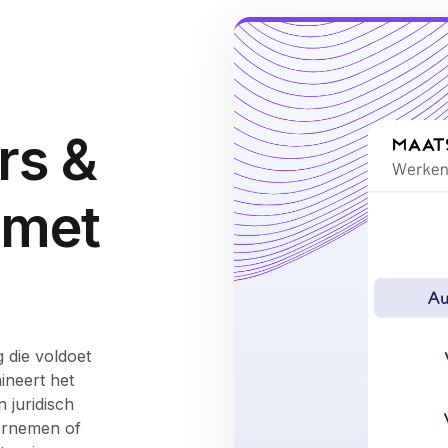
rs &
 met
 die voldoet
ineert het
n juridisch
dernemen of