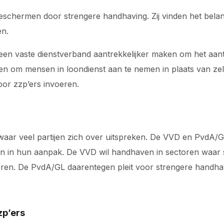
schermen door strengere handhaving. Zij vinden het belangr
en.
 een vaste dienstverband aantrekkelijker maken om het aant
en om mensen in loondienst aan te nemen in plaats van zel
oor zzp’ers invoeren.
waar veel partijen zich over uitspreken. De VVD en PvdA/GL
n in hun aanpak. De VVD wil handhaven in sectoren waar 
ren. De PvdA/GL daarentegen pleit voor strengere handha
zp’ers