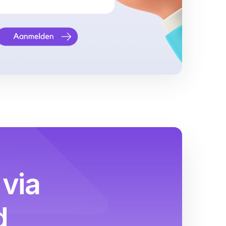
via
d