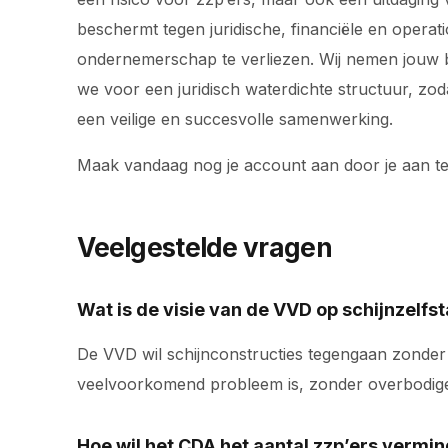
beschermt tegen juridische, financiële en operat
ondernemerschap te verliezen. Wij nemen jouw bac
we voor een juridisch waterdichte structuur, z
een veilige en succesvolle samenwerking.
Maak vandaag nog je account aan door je aan t
Veelgestelde vragen
Wat is de visie van de VVD op schijnzelfs
De VVD wil schijnconstructies tegengaan zonder 
veelvoorkomend probleem is, zonder overbodige 
Hoe wil het CDA het aantal zzp’ers vermi