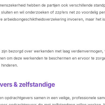
menszekerheid hebben de partijen ook verschillende stand
te sluiten en wil onderzoeken of zzp’ers net zo voordelig
re arbeidsongeschiktheidsverzekering invoeren, maar het is 
en zijn bezorgd over werkenden met laag verdienvermogen, v
en om deze werkenden te beschermen en ervoor te zorgen d
 hinderen.
vers & zelfstandige
n opdrachtgevers samen in een veilige, professionele samen
voor opdrachtgevers die met zelfstandigen willen werken. Wi