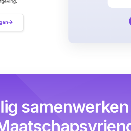
geving.
igen
ilig samenwerken 
Maatschapsvrien