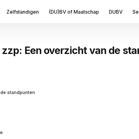
Zelfstandigen
(DU)BV of Maatschap
DUBV
Se
IT
op zzp: Een overzicht van de s
Be
B
Fi
Tr
n de standpunten
Me
ge