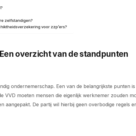
d?
re zelfstandigen?
chiktheidsverzekering voor zzp’ers?
p: Een overzicht van de standpunten
andig ondernemerschap. Een van de belangrijkste punten is
s de VVD moeten mensen die eigenlijk werknemer zouden m
en aangepakt. De partij wil hierbij geen overbodige regels