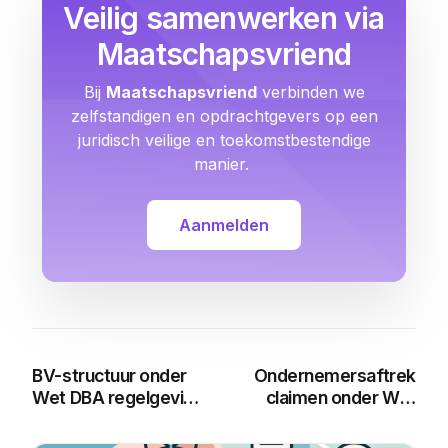
Veilig samenwerken via
Maatschapsvriend
Bij
Maatschapsvriend
verbinden we
zelfstandigen en opdrachtgevers op een
juridisch veilige en toekomstbestendige
manier.
Aanmelden
BV-structuur onder
Ondernemersaftrek
Wet DBA regelgeving:
claimen onder Wet
Wat moet je weten?
DBA: Alles wat je
moet weten