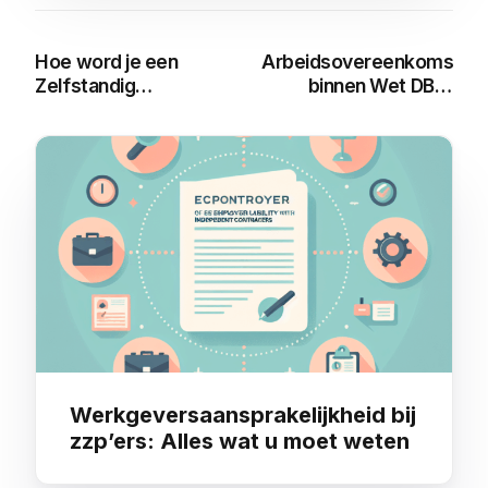
Hoe word je een
Arbeidsovereenkomst
Zelfstandig
binnen Wet DBA:
Professional onder
Alles wat je moet
de Wet DBA?
weten
You may also like
Werkgeversaansprakelijkheid bij
zzp’ers: Alles wat u moet weten