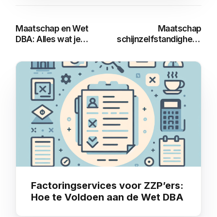
Maatschap en Wet
Maatschap
DBA: Alles wat je
schijnzelfstandigheid:
moet weten
Alles wat u moet
weten over de Wet
DBA
You may also like
Factoringservices voor ZZP’ers:
Hoe te Voldoen aan de Wet DBA