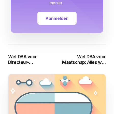
manier.
Aanmelden
Wet DBA voor
Wet DBA voor
Directeur-
Maatschap: Alles wat
Grootaandeelhouders:
je moet weten
Alles wat je moet
weten
You may also like