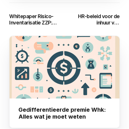
Whitepaper Risico-
HR-beleid voor de
Inventarisatie ZZP:
inhuur van
Een Compleet
zelfstandigen onder
Stappenplan
de Wet DBA
You may also like
Gedifferentieerde premie Whk:
Alles wat je moet weten