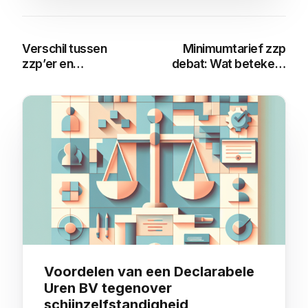
Verschil tussen
Minimumtarief zzp
zzp’er en
debat: Wat betekent
opdrachtnemer: Wat
het voor
moet je weten?
zelfstandigen?
You may also like
Voordelen van een Declarabele
Uren BV tegenover
schijnzelfstandigheid