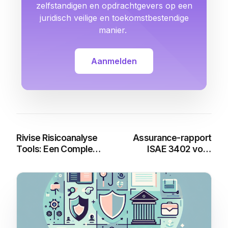
zelfstandigen en opdrachtgevers op een
juridisch veilige en toekomstbestendige
manier.
Aanmelden
Rivise Risicoanalyse
Assurance-rapport
Tools: Een Compleet
ISAE 3402 voor
Overzicht
inleen: Alles wat u
moet weten
You may also like