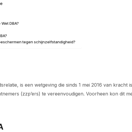
ge
e Wet DBA?
DBA?
 beschermen tegen schijnzelfstandigheid?
relatie, is een wetgeving die sinds 1 mei 2016 van kracht 
tnemers (zzp’ers) te vereenvoudigen. Voorheen kon dit me
A