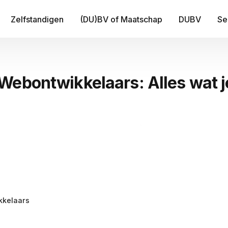
Zelfstandigen
(DU)BV of Maatschap
DUBV
Se
IT
Webontwikkelaars: Alles wat 
Be
B
Fi
Tr
Me
kkelaars