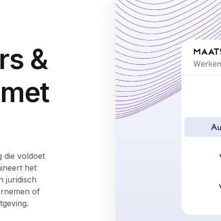
rs &
 met
 die voldoet
ineert het
n juridisch
dernemen of
geving.