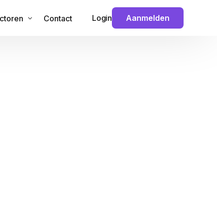
Login
Aanmelden
ctoren
Contact
 & Technologie
veiliging
ouw
nance
ansport
dia