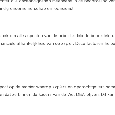
chter alle omstandigheden meeneemt in de beoordeling van e
tandig ondernemerschap en loondienst.
aak om alle aspecten van de arbeidsrelatie te beoordelen. 
nanciële afhankelijkheid van de zzp’er. Deze factoren helpen
impact op de manier waarop zzp’ers en opdrachtgevers sa
 dat ze binnen de kaders van de Wet DBA blijven. Dit kan le