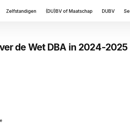
Zelfstandigen
(DU)BV of Maatschap
DUBV
Se
IT
 over de Wet DBA in 2024-2025
Be
B
Fi
Tr
Me
ge