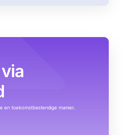
via
d
ige en toekomstbestendige manier.