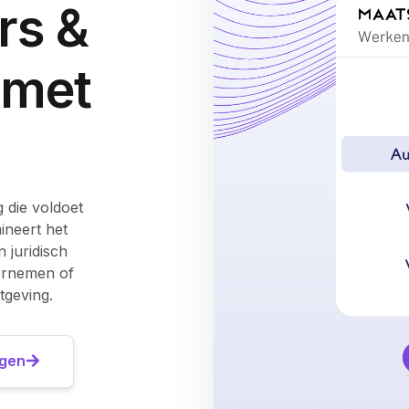
rs &
 met
 die voldoet
ineert het
n juridisch
dernemen of
geving.
igen