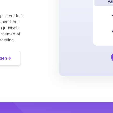
 die voldoet
ineert het
n juridisch
dernemen of
geving.
igen