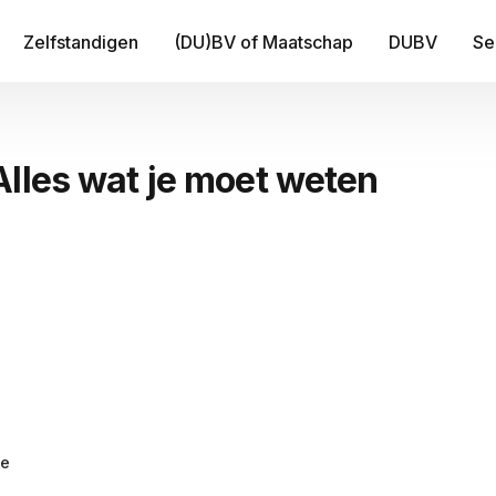
Zelfstandigen
(DU)BV of Maatschap
DUBV
Se
IT
Alles wat je moet weten
Be
B
Fi
Tr
Me
ge