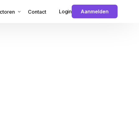
Login
Aanmelden
ctoren
Contact
 & Technologie
veiliging
ouw
nance
ansport
dia