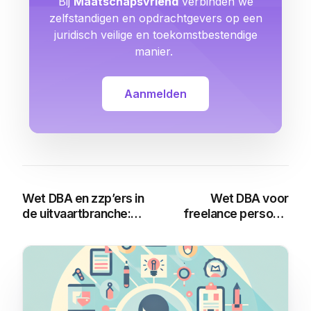
Bij
Maatschapsvriend
verbinden we
zelfstandigen en opdrachtgevers op een
juridisch veilige en toekomstbestendige
manier.
Aanmelden
Wet DBA en zzp’ers in
Wet DBA voor
de uitvaartbranche:
freelance personal
Alles wat je moet
trainers: Alles wat je
weten
moet weten
You may also like