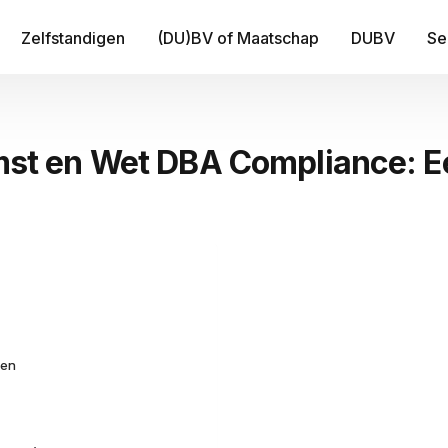
Zelfstandigen
(DU)BV of Maatschap
DUBV
Se
IT
 en Wet DBA Compliance: Ee
Be
B
Fi
Tr
Me
ten