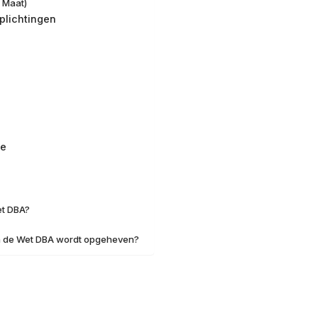
 Maat)
plichtingen
ge
et DBA?
n de Wet DBA wordt opgeheven?