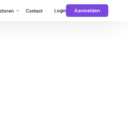
Login
Aanmelden
ctoren
Contact
 & Technologie
veiliging
ouw
nance
ansport
dia