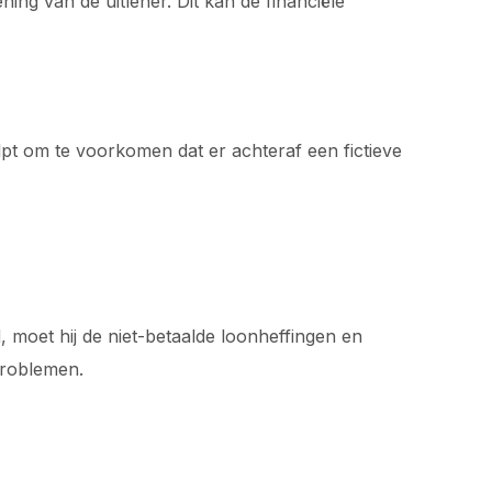
ing van de uitlener. Dit kan de financiële
pt om te voorkomen dat er achteraf een fictieve
, moet hij de niet-betaalde loonheffingen en
 problemen.