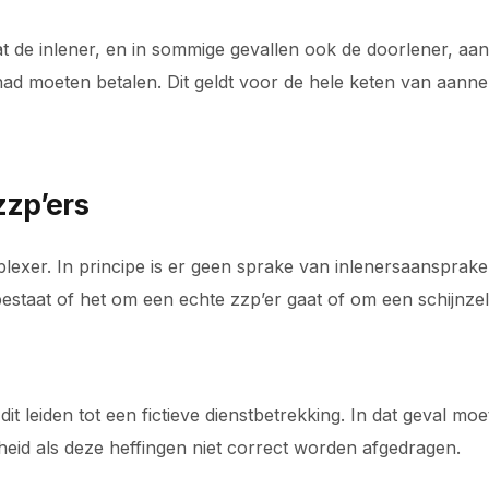
at de inlener, en in sommige gevallen ook de doorlener, aa
 had moeten betalen. Dit geldt voor de hele keten van aan
zzp’ers
omplexer. In principe is er geen sprake van inlenersaansprak
 bestaat of het om een echte zzp’er gaat of om een schijnzel
n dit leiden tot een fictieve dienstbetrekking. In dat geval 
kheid als deze heffingen niet correct worden afgedragen.