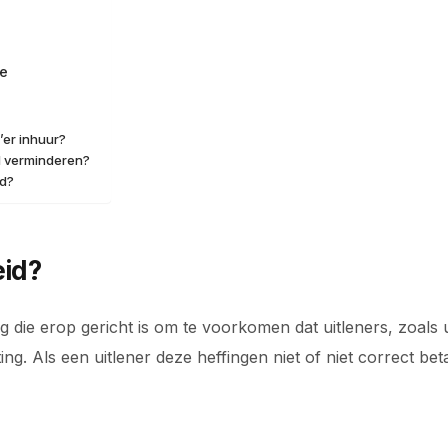
ge
’er inhuur?
id verminderen?
id?
eid?
ling die erop gericht is om te voorkomen dat uitleners, zo
ng. Als een uitlener deze heffingen niet of niet correct bet