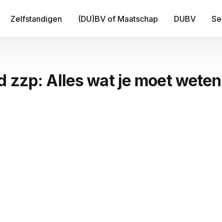
Zelfstandigen
(DU)BV of Maatschap
DUBV
Se
IT
d zzp: Alles wat je moet weten
Be
B
Fi
Tr
Me