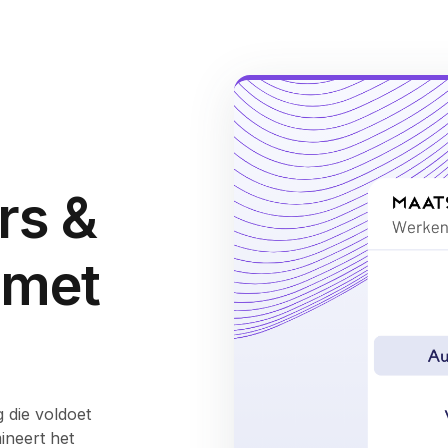
rs &
 met
 die voldoet
ineert het