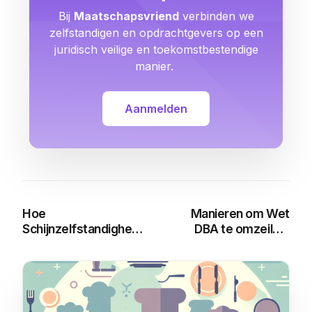
Bij
Maatschapsvriend
verbinden we
zelfstandigen en opdrachtgevers op een
juridisch veilige en toekomstbestendige
manier.
Aanmelden
Hoe
Manieren om Wet
Schijnzelfstandigheid
DBA te omzeilen:
Omzeilen: Een Gids
Risico’s en Legale
voor ZZP’ers en
Alternatieven
Opdrachtgevers
You may also like