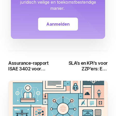
juridisch veilige en toekomstbestendige
manier.
Aanmelden
Assurance-rapport
SLA’s en KPI’s voor
ISAE 3402 voor
ZZP’ers: Een
inleen: Alles wat u
Uitgebreide Gids
moet weten
You may also like