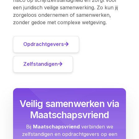
risico op schijnzelfstandigheid en zorgt voor
een juridisch veilige samenwerking. Zo kun jij
zorgeloos ondernemen of samenwerken,
zonder gedoe met complexe wetgeving.
Opdrachtgevers
Zelfstandigen
Veilig samenwerken via
Maatschapsvriend
Bij
Maatschapsvriend
verbinden we
zelfstandigen en opdrachtgevers op een