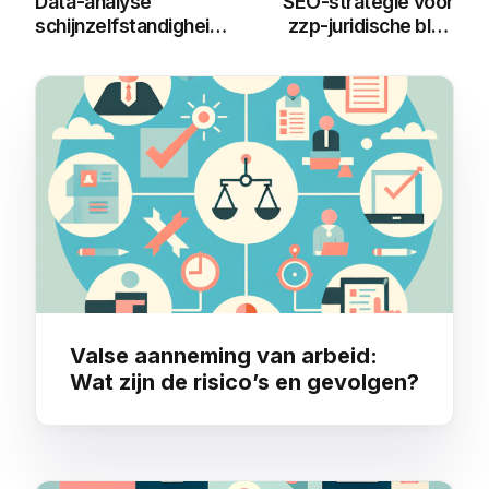
Data-analyse
SEO-strategie voor
schijnzelfstandigheid
zzp-juridische blog
cijfers:
over de Wet DBA
Ontwikkelingen en
Impact
You may also like
Valse aanneming van arbeid:
Wat zijn de risico’s en gevolgen?