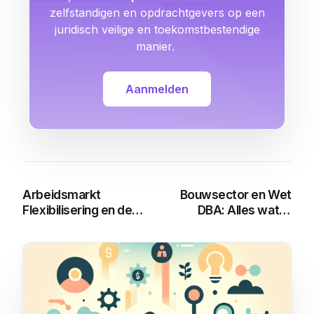
zelfstandigen en opdrachtgevers op een
juridisch veilige en toekomstbestendige
manier.
Aanmelden
Arbeidsmarkt
Bouwsector en Wet
Flexibilisering en de
DBA: Alles wat je
Wet DBA: Alles wat je
moet weten
moet weten
You may also like