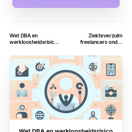
Wet DBA en
Ziekteverzuim
werkloosheidsrisico
freelancers onder
zelfstandigen
Wet DBA: Wat moet
je weten?
You may also like
Wet DBA en werkloosheidsrisico